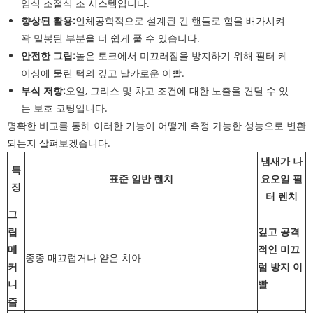
임식 조절식 조 시스템입니다.
향상된 활용:
인체공학적으로 설계된 긴 핸들로 힘을 배가시켜
꽉 밀봉된 부분을 더 쉽게 풀 수 있습니다.
안전한 그립:
높은 토크에서 미끄러짐을 방지하기 위해 필터 케
이싱에 물린 턱의 깊고 날카로운 이빨.
부식 저항:
오일, 그리스 및 차고 조건에 대한 노출을 견딜 수 있
는 보호 코팅입니다.
명확한 비교를 통해 이러한 기능이 어떻게 측정 가능한 성능으로 변환
되는지 살펴보겠습니다.
냄새가 나
특
표준 일반 렌치
요
오일 필
징
터 렌치
그
립
깊고 공격
메
적인 미끄
종종 매끄럽거나 얕은 치아
커
럼 방지 이
니
빨
즘