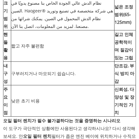
크
نظام الدش عالي الجودة الخاص بنا مصنوع يدويًا في
넓은 조정
기
الصين. Haogeer® هي شركة متخصصة في تصنيع وتوريد
범위(65-
범
نظام الدش المحمول في الصين. يمكنك شرائها من
125mm)
위
مصنعنا. لمزيد من المعلومات، اتصل بنا الآن.
핸
길고 인체
들
공학적이
짧고 자주 불편함
활
며 질감이
용
있는 그립
내
단조강, 부
구
구부러지거나 마모되기 쉽습니다.
식 방지 마
성
감
주
신뢰성, 다
요
양성 및 장
낮은 초기 비용
이
기적인 가
점
치
오일 필터 렌치가 필수 불가결하다는 것을 증명하는 시나리오
이 도구가 극단적인 상황에만 사용된다고 생각하시나요? 다시 생각해
보세요. 안
오일 필터 렌치
필터가 좁은 엔진 베이에 위치하거나 수직으